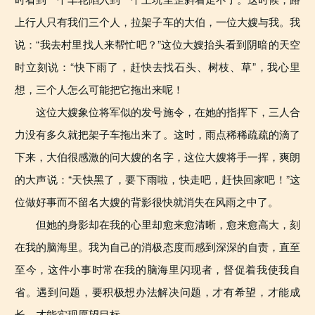
上行人只有我们三个人，拉架子车的大伯，一位大嫂与我。我
说：“我去村里找人来帮忙吧？”这位大嫂抬头看到阴暗的天空
时立刻说：“快下雨了，赶快去找石头、树枝、草”，我心里
想，三个人怎么可能把它拖出来呢！
这位大嫂象位将军似的发号施令，在她的指挥下，三人合
力没有多久就把架子车拖出来了。这时，雨点稀稀疏疏的滴了
下来，大伯很感激的问大嫂的名字，这位大嫂将手一挥，爽朗
的大声说：“天快黑了，要下雨啦，快走吧，赶快回家吧！”这
位做好事而不留名大嫂的背影很快就消失在风雨之中了。
但她的身影却在我的心里却愈来愈清晰，愈来愈高大，刻
在我的脑海里。我为自己的消极态度而感到深深的自责，直至
至今，这件小事时常在我的脑海里闪现者，督促着我使我自
省。遇到问题，要积极想办法解决问题，才有希望，才能成
长，才能实现愿望目标。