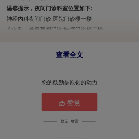
温馨提示，夜间门诊科室位置如下:
神经内科夜间门诊:医院门诊楼一楼
心内科、外科夜间门诊:医院门诊楼二楼
口腔科夜间门诊:医院东区一楼
耳鼻喉科夜间门诊:医院东区四楼
查看全文
眼科夜间门诊:医院东区五楼
自即日起，晚上18:00 ——21:00广大患者可根据
您的鼓励是原创的动力
就医需求及时到聊城市第三人民医院相关科室享受
夜间门诊服务。
赞赏
编辑｜柴士增
暂无
赞赏
来源｜聊城市第三人民医院