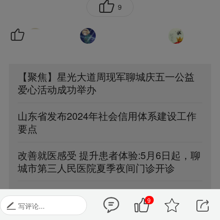

9

【聚焦】星光大道周现军聊城庆五一公益
爱心活动成功举办
山东省发布2024年社会信用体系建设工作
要点
改善就医感受 提升患者体验:5月6日起，聊
城市第三人民医院夏季夜间门诊开诊
海峰说事(226期)讨论《非医人员应急抢救
9
合法性与责任承担》
写评论...